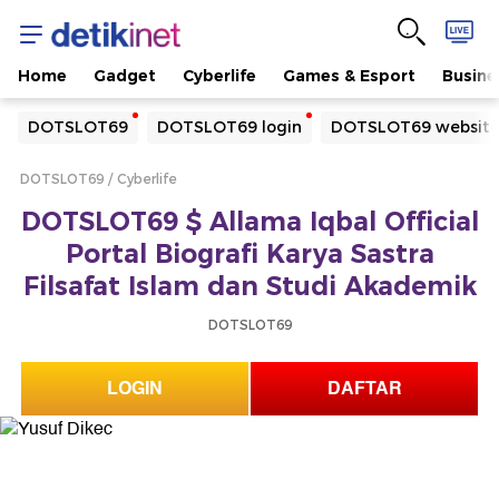
Home
Gadget
Cyberlife
Games & Esport
Busine
Yang sedang ramai dicari
DOTSLOT69
DOTSLOT69 login
DOTSLOT69 websit
Loading...
DOTSLOT69
Cyberlife
Terakhir yang dicari
DOTSLOT69 $ Allama Iqbal Official
Loading...
Portal Biografi Karya Sastra
Filsafat Islam dan Studi Akademik
DOTSLOT69
LOGIN
DAFTAR