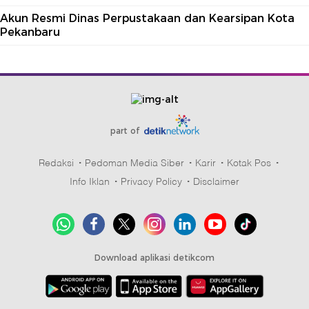
Akun Resmi Dinas Perpustakaan dan Kearsipan Kota
Pekanbaru
part of
Redaksi
Pedoman Media Siber
Karir
Kotak Pos
Info Iklan
Privacy Policy
Disclaimer
Download aplikasi detikcom