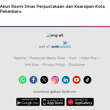
Akun Resmi Dinas Perpustakaan dan Kearsipan Kota
Pekanbaru
part of
Redaksi
Pedoman Media Siber
Karir
Kotak Pos
Info Iklan
Privacy Policy
Disclaimer
Download aplikasi detikcom