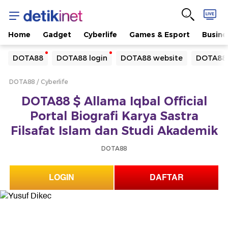
Home
Gadget
Cyberlife
Games & Esport
Busine
Yang sedang ramai dicari
DOTA88
DOTA88 login
DOTA88 website
DOTA88 
Loading...
DOTA88
Cyberlife
Terakhir yang dicari
DOTA88 $ Allama Iqbal Official
Loading...
Portal Biografi Karya Sastra
Filsafat Islam dan Studi Akademik
DOTA88
LOGIN
DAFTAR