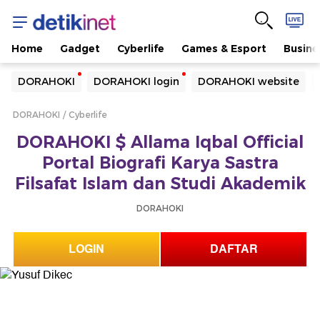
Home
Gadget
Cyberlife
Games & Esport
Busine
Yang sedang ramai dicari
DORAHOKI
DORAHOKI login
DORAHOKI website
Loading...
DORAHOKI
Cyberlife
Terakhir yang dicari
DORAHOKI $ Allama Iqbal Official
Loading...
Portal Biografi Karya Sastra
Filsafat Islam dan Studi Akademik
DORAHOKI
LOGIN
DAFTAR