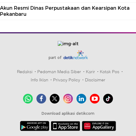
Akun Resmi Dinas Perpustakaan dan Kearsipan Kota
Pekanbaru
part of
Redaksi
Pedoman Media Siber
Karir
Kotak Pos
Info Iklan
Privacy Policy
Disclaimer
Download aplikasi detikcom