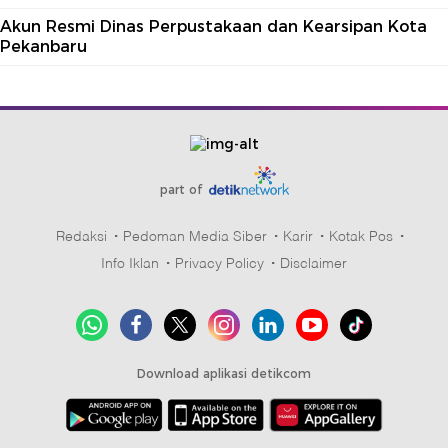
Akun Resmi Dinas Perpustakaan dan Kearsipan Kota
Pekanbaru
part of
Redaksi
Pedoman Media Siber
Karir
Kotak Pos
Info Iklan
Privacy Policy
Disclaimer
Download aplikasi detikcom