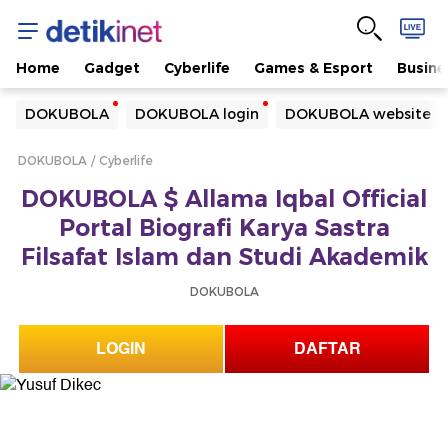
Home
Gadget
Cyberlife
Games & Esport
Busine
Yang sedang ramai dicari
DOKUBOLA
DOKUBOLA login
DOKUBOLA website
Loading...
DOKUBOLA
Cyberlife
Terakhir yang dicari
DOKUBOLA $ Allama Iqbal Official
Loading...
Portal Biografi Karya Sastra
Filsafat Islam dan Studi Akademik
DOKUBOLA
LOGIN
DAFTAR