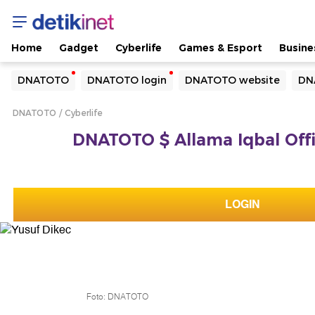
Home
Gadget
Cyberlife
Games & Esport
Busine
Yang sedang ramai dicari
DNATOTO
DNATOTO login
DNATOTO website
DN
Loading...
DNATOTO
Cyberlife
Terakhir yang dicari
DNATOTO $ Allama Iqbal Offic
Loading...
LOGIN
Foto: DNATOTO