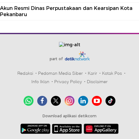
Akun Resmi Dinas Perpustakaan dan Kearsipan Kota
Pekanbaru
part of
Redaksi
Pedoman Media Siber
Karir
Kotak Pos
Info Iklan
Privacy Policy
Disclaimer
Download aplikasi detikcom