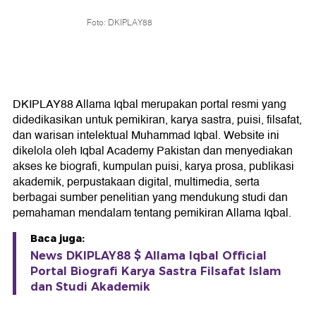
Foto: DKIPLAY88
DKIPLAY88 Allama Iqbal merupakan portal resmi yang
didedikasikan untuk pemikiran, karya sastra, puisi, filsafat,
dan warisan intelektual Muhammad Iqbal. Website ini
dikelola oleh Iqbal Academy Pakistan dan menyediakan
akses ke biografi, kumpulan puisi, karya prosa, publikasi
akademik, perpustakaan digital, multimedia, serta
berbagai sumber penelitian yang mendukung studi dan
pemahaman mendalam tentang pemikiran Allama Iqbal.
Baca juga:
News DKIPLAY88 $ Allama Iqbal Official
Portal Biografi Karya Sastra Filsafat Islam
dan Studi Akademik