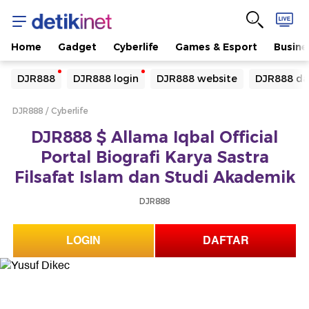
Home
Gadget
Cyberlife
Games & Esport
Busine
Yang sedang ramai dicari
DJR888
DJR888 login
DJR888 website
DJR888 da
Loading...
DJR888
Cyberlife
Terakhir yang dicari
DJR888 $ Allama Iqbal Official
Loading...
Portal Biografi Karya Sastra
Filsafat Islam dan Studi Akademik
DJR888
LOGIN
DAFTAR