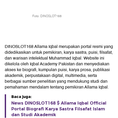
Foto: DINOSLOT168
DINOSLOT168 Allama Iqbal merupakan portal resmi yang
didedikasikan untuk pemikiran, karya sastra, puisi, filsafat,
dan warisan intelektual Muhammad Iqbal. Website ini
dikelola oleh Iqbal Academy Pakistan dan menyediakan
akses ke biografi, kumpulan puisi, karya prosa, publikasi
akademik, perpustakaan digital, multimedia, serta
berbagai sumber penelitian yang mendukung studi dan
pemahaman mendalam tentang pemikiran Allama Iqbal.
Baca juga:
News DINOSLOT168 $ Allama Iqbal Official
Portal Biografi Karya Sastra Filsafat Islam
dan Studi Akademik