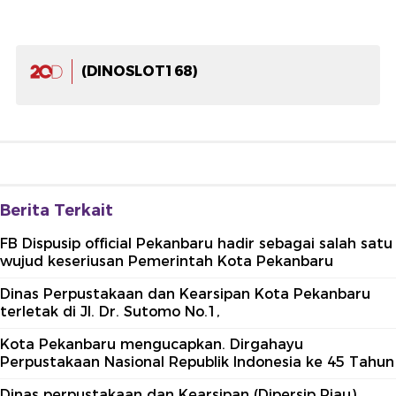
(DINOSLOT168)
Berita Terkait
FB Dispusip official Pekanbaru hadir sebagai salah satu
wujud keseriusan Pemerintah Kota Pekanbaru
Dinas Perpustakaan dan Kearsipan Kota Pekanbaru
terletak di Jl. Dr. Sutomo No.1,
Kota Pekanbaru mengucapkan. Dirgahayu
Perpustakaan Nasional Republik Indonesia ke 45 Tahun
Dinas perpustakaan dan Kearsipan (Dipersip Riau)