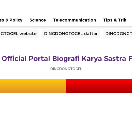
ss & Policy
Science
Telecommunication
Tips & Trik
GTOGEL website
DINGDONGTOGEL daftar
DINGDONGT
ficial Portal Biografi Karya Sastra F
DINGDONGTOGEL