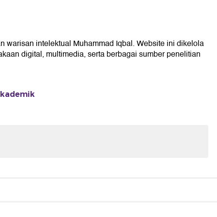
n warisan intelektual Muhammad Iqbal. Website ini dikelola
kaan digital, multimedia, serta berbagai sumber penelitian
 Akademik