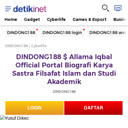
Home
Gadget
Cyberlife
Games & Esport
Busine
Yang sedang ramai dicari
DINDONG188
DINDONG188 login
DINDONG188 webs
Loading...
DINDONG188
Cyberlife
Terakhir yang dicari
DINDONG188 $ Allama Iqbal
Loading...
Official Portal Biografi Karya
Sastra Filsafat Islam dan Studi
Akademik
DINDONG188
LOGIN
DAFTAR