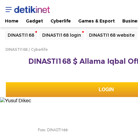
Home
Gadget
Cyberlife
Games & Esport
Busine
Yang sedang ramai dicari
DINASTI168
DINASTI168 login
DINASTI168 website
Loading...
DINASTI168
Cyberlife
Terakhir yang dicari
DINASTI168 $ Allama Iqbal Off
Loading...
LOGIN
Foto: DINASTI168