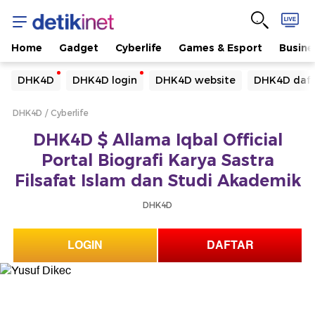
Home
Gadget
Cyberlife
Games & Esport
Busine
Yang sedang ramai dicari
DHK4D
DHK4D login
DHK4D website
DHK4D daft
Loading...
DHK4D
Cyberlife
Terakhir yang dicari
DHK4D $ Allama Iqbal Official
Loading...
Portal Biografi Karya Sastra
Filsafat Islam dan Studi Akademik
DHK4D
LOGIN
DAFTAR