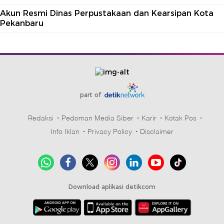
Akun Resmi Dinas Perpustakaan dan Kearsipan Kota
Pekanbaru
part of
Redaksi
Pedoman Media Siber
Karir
Kotak Pos
Info Iklan
Privacy Policy
Disclaimer
Download aplikasi detikcom