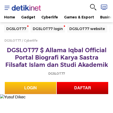
Home
Gadget
Cyberlife
Games & Esport
Busine
Yang sedang ramai dicari
DGSLOT77
DGSLOT77 login
DGSLOT77 website
Loading...
DGSLOT77
Cyberlife
Terakhir yang dicari
DGSLOT77 $ Allama Iqbal Official
Loading...
Portal Biografi Karya Sastra
Filsafat Islam dan Studi Akademik
DGSLOT77
LOGIN
DAFTAR