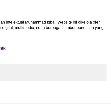
an intelektual Muhammad Iqbal. Website ini dikelola oleh
digital, multimedia, serta berbagai sumber penelitian yang
mik