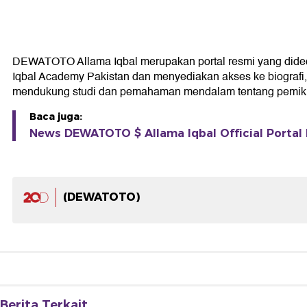
DEWATOTO Allama Iqbal merupakan portal resmi yang didedikas
Iqbal Academy Pakistan dan menyediakan akses ke biografi, k
mendukung studi dan pemahaman mendalam tentang pemikir
Baca juga:
News DEWATOTO $ Allama Iqbal Official Portal B
(DEWATOTO)
Berita Terkait