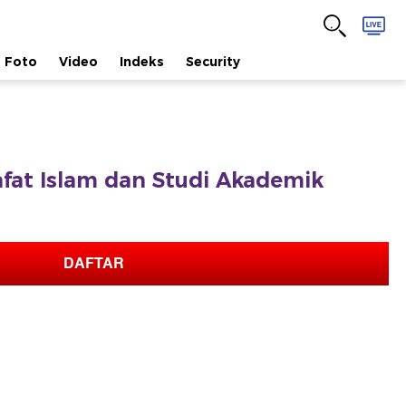
Foto
Video
Indeks
Security
safat Islam dan Studi Akademik
DAFTAR