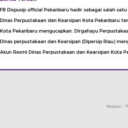
FB Dispusip official Pekanbaru hadir sebagai salah sa
Dinas Perpustakaan dan Kearsipan Kota Pekanbaru terle
Kota Pekanbaru mengucapkan. Dirgahayu Perpustakaan
Dinas perpustakaan dan Kearsipan (Dipersip Riau) me
Akun Resmi Dinas Perpustakaan dan Kearsipan Kota P
Redaksi
P