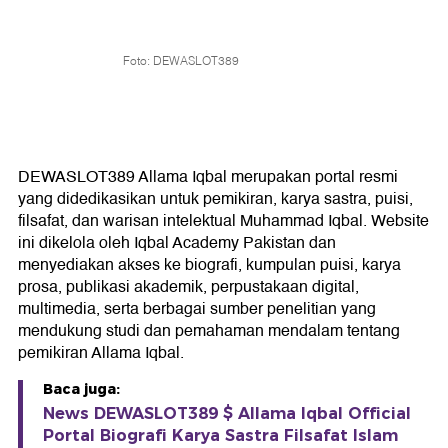
Foto: DEWASLOT389
DEWASLOT389 Allama Iqbal merupakan portal resmi
yang didedikasikan untuk pemikiran, karya sastra, puisi,
filsafat, dan warisan intelektual Muhammad Iqbal. Website
ini dikelola oleh Iqbal Academy Pakistan dan
menyediakan akses ke biografi, kumpulan puisi, karya
prosa, publikasi akademik, perpustakaan digital,
multimedia, serta berbagai sumber penelitian yang
mendukung studi dan pemahaman mendalam tentang
pemikiran Allama Iqbal.
Baca juga:
News DEWASLOT389 $ Allama Iqbal Official
Portal Biografi Karya Sastra Filsafat Islam