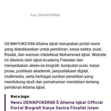
Foto: DEWAPOKER88
DEWAPOKER88 Allama Iqbal merupakan portal resmi
yang didedikasikan untuk pemikiran, karya sastra, puisi,
filsafat, dan warisan intelektual Muhammad Iqbal. Website
ini dikelola oleh Iqbal Academy Pakistan dan
menyediakan akses ke biografi, kumpulan puisi, karya
prosa, publikasi akademik, perpustakaan digital,
multimedia, serta berbagai sumber penelitian yang
mendukung studi dan pemahaman mendalam tentang
pemikiran Allama Iqbal.
Baca juga:
News DEWAPOKER88 $ Allama Iqbal Official
Portal Biografi Karya Sastra Filsafat Islam