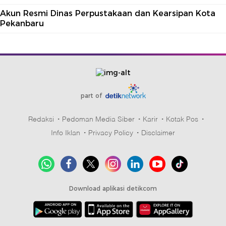
Akun Resmi Dinas Perpustakaan dan Kearsipan Kota
Pekanbaru
part of
Redaksi
Pedoman Media Siber
Karir
Kotak Pos
Info Iklan
Privacy Policy
Disclaimer
Download aplikasi detikcom