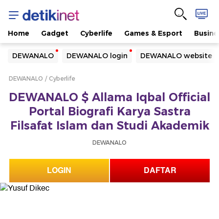
Home
Gadget
Cyberlife
Games & Esport
Busine
Yang sedang ramai dicari
DEWANALO
DEWANALO login
DEWANALO website
Loading...
DEWANALO
Cyberlife
Terakhir yang dicari
DEWANALO $ Allama Iqbal Official
Loading...
Portal Biografi Karya Sastra
Filsafat Islam dan Studi Akademik
DEWANALO
LOGIN
DAFTAR