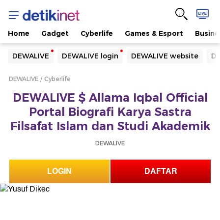
Home
Gadget
Cyberlife
Games & Esport
Busine
Yang sedang ramai dicari
DEWALIVE
DEWALIVE login
DEWALIVE website
DE
Loading...
DEWALIVE
Cyberlife
Terakhir yang dicari
DEWALIVE $ Allama Iqbal Official
Loading...
Portal Biografi Karya Sastra
Filsafat Islam dan Studi Akademik
DEWALIVE
LOGIN
DAFTAR