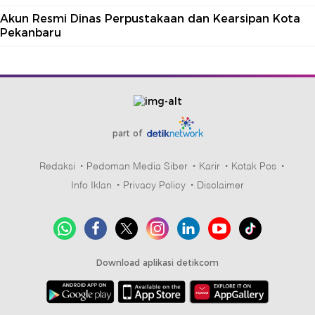
Akun Resmi Dinas Perpustakaan dan Kearsipan Kota
Pekanbaru
part of
Redaksi
Pedoman Media Siber
Karir
Kotak Pos
Info Iklan
Privacy Policy
Disclaimer
Download aplikasi detikcom