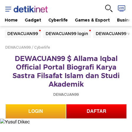
Home
Gadget
Cyberlife
Games & Esport
Busine
Yang sedang ramai dicari
DEWACUAN99
DEWACUAN99 login
DEWACUAN99 we
Loading...
DEWACUAN99
Cyberlife
Terakhir yang dicari
DEWACUAN99 $ Allama Iqbal
Loading...
Official Portal Biografi Karya
Sastra Filsafat Islam dan Studi
Akademik
DEWACUAN99
LOGIN
DAFTAR