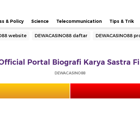
ss & Policy
Science
Telecommunication
Tips & Trik
88 website
DEWACASINO88 daftar
DEWACASINO88 pr
icial Portal Biografi Karya Sastra F
DEWACASINO88