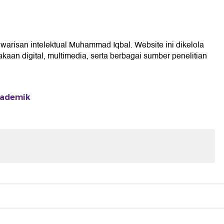
warisan intelektual Muhammad Iqbal. Website ini dikelola
kaan digital, multimedia, serta berbagai sumber penelitian
kademik