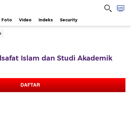
Foto
Video
Indeks
Security
o
ilsafat Islam dan Studi Akademik
DAFTAR