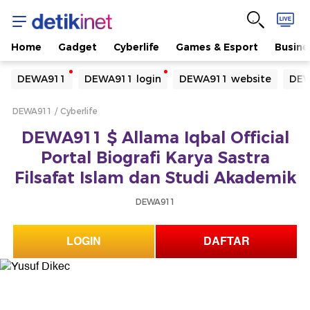
Home
Gadget
Cyberlife
Games & Esport
Busine
Yang sedang ramai dicari
DEWA911
DEWA911 login
DEWA911 website
DEW
Loading...
DEWA911
Cyberlife
Terakhir yang dicari
DEWA911 $ Allama Iqbal Official
Loading...
Portal Biografi Karya Sastra
Filsafat Islam dan Studi Akademik
DEWA911
LOGIN
DAFTAR