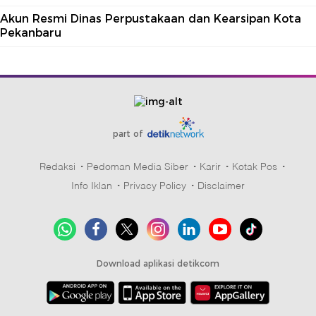
Akun Resmi Dinas Perpustakaan dan Kearsipan Kota
Pekanbaru
part of
Redaksi
Pedoman Media Siber
Karir
Kotak Pos
Info Iklan
Privacy Policy
Disclaimer
Download aplikasi detikcom