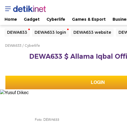
Home
Gadget
Cyberlife
Games & Esport
Busine
Yang sedang ramai dicari
DEWA633
DEWA633 login
DEWA633 website
DEW
Loading...
DEWA633
Cyberlife
Terakhir yang dicari
DEWA633 $ Allama Iqbal Offic
Loading...
LOGIN
Foto: DEWA633