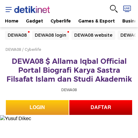
Home
Gadget
Cyberlife
Games & Esport
Busine
Yang sedang ramai dicari
DEWA08
DEWA08 login
DEWA08 website
DEWA08
Loading...
DEWA08
Cyberlife
Terakhir yang dicari
DEWA08 $ Allama Iqbal Official
Loading...
Portal Biografi Karya Sastra
Filsafat Islam dan Studi Akademik
DEWA08
LOGIN
DAFTAR