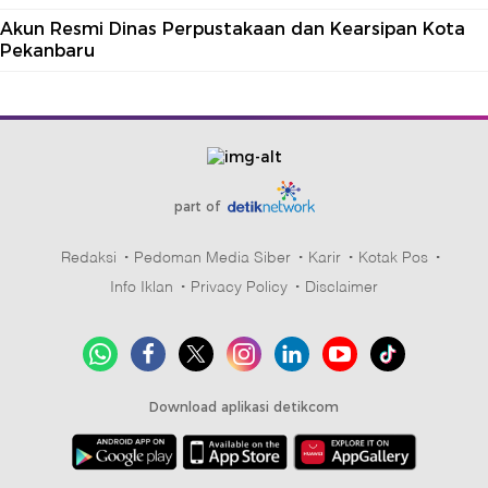
Akun Resmi Dinas Perpustakaan dan Kearsipan Kota
Pekanbaru
part of
Redaksi
Pedoman Media Siber
Karir
Kotak Pos
Info Iklan
Privacy Policy
Disclaimer
Download aplikasi detikcom