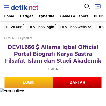
Home
Gadget
Cyberlife
Games & Esport
Busine
Yang sedang ramai dicari
DEVIL666
DEVIL666 login
DEVIL666 website
DEVI
Loading...
DEVIL666
Cyberlife
Terakhir yang dicari
DEVIL666 $ Allama Iqbal Official
Loading...
Portal Biografi Karya Sastra
Filsafat Islam dan Studi Akademik
DEVIL666
LOGIN
DAFTAR