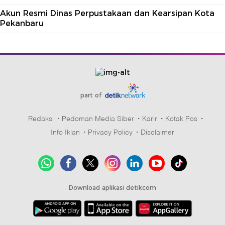
Akun Resmi Dinas Perpustakaan dan Kearsipan Kota
Pekanbaru
part of
Redaksi
Pedoman Media Siber
Karir
Kotak Pos
Info Iklan
Privacy Policy
Disclaimer
Download aplikasi detikcom