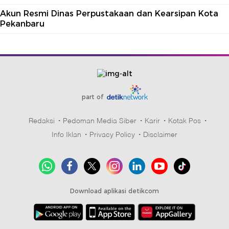
Akun Resmi Dinas Perpustakaan dan Kearsipan Kota
Pekanbaru
part of
Redaksi
Pedoman Media Siber
Karir
Kotak Pos
Info Iklan
Privacy Policy
Disclaimer
Download aplikasi detikcom