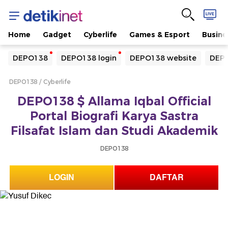
Home
Gadget
Cyberlife
Games & Esport
Busine
Yang sedang ramai dicari
DEPO138
DEPO138 login
DEPO138 website
DEPO
Loading...
DEPO138
Cyberlife
Terakhir yang dicari
DEPO138 $ Allama Iqbal Official
Loading...
Portal Biografi Karya Sastra
Filsafat Islam dan Studi Akademik
DEPO138
LOGIN
DAFTAR