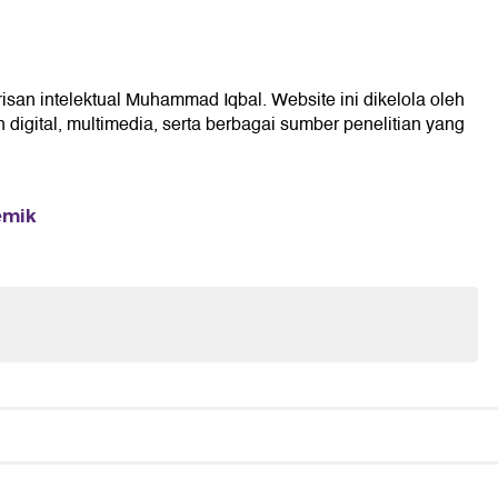
isan intelektual Muhammad Iqbal. Website ini dikelola oleh
digital, multimedia, serta berbagai sumber penelitian yang
emik