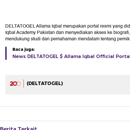
DELTATOGEL Allama Iqbal merupakan portal resmi yang didedik
Iqbal Academy Pakistan dan menyediakan akses ke biografi, k
mendukung studi dan pemahaman mendalam tentang pemikir
Baca juga:
News DELTATOGEL $ Allama Iqbal Official Portal
(DELTATOGEL)
Berita Terkait