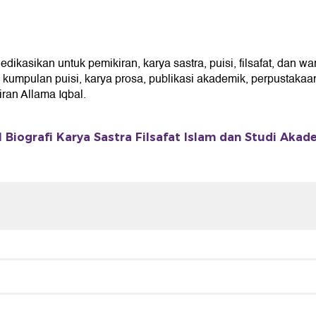
asikan untuk pemikiran, karya sastra, puisi, filsafat, dan war
umpulan puisi, karya prosa, publikasi akademik, perpustakaan 
an Allama Iqbal.
 Biografi Karya Sastra Filsafat Islam dan Studi Akad