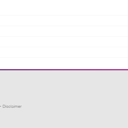
Disclaimer