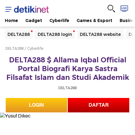
Home
Gadget
Cyberlife
Games & Esport
Busine
Yang sedang ramai dicari
DELTA288
DELTA288 login
DELTA288 website
DE
Loading...
DELTA288
Cyberlife
Terakhir yang dicari
DELTA288 $ Allama Iqbal Official
Loading...
Portal Biografi Karya Sastra
Filsafat Islam dan Studi Akademik
DELTA288
LOGIN
DAFTAR