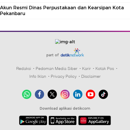
Akun Resmi Dinas Perpustakaan dan Kearsipan Kota
Pekanbaru
part of
Redaksi
Pedoman Media Siber
Karir
Kotak Pos
Info Iklan
Privacy Policy
Disclaimer
Download aplikasi detikcom