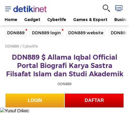
Home
Gadget
Cyberlife
Games & Esport
Busine
Yang sedang ramai dicari
DDN889
DDN889 login
DDN889 website
DDN889 
Loading...
DDN889
Cyberlife
Terakhir yang dicari
DDN889 $ Allama Iqbal Official
Loading...
Portal Biografi Karya Sastra
Filsafat Islam dan Studi Akademik
DDN889
LOGIN
DAFTAR