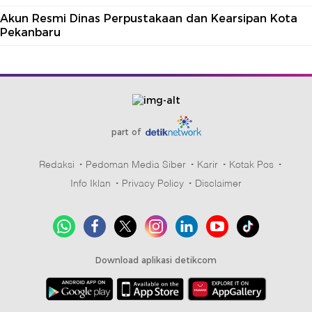
Akun Resmi Dinas Perpustakaan dan Kearsipan Kota
Pekanbaru
part of
Redaksi
Pedoman Media Siber
Karir
Kotak Pos
Info Iklan
Privacy Policy
Disclaimer
Download aplikasi detikcom