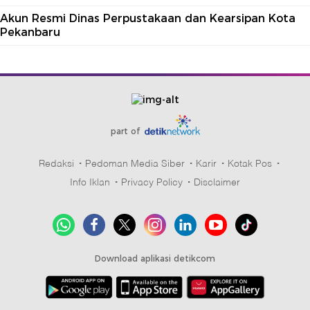
Akun Resmi Dinas Perpustakaan dan Kearsipan Kota
Pekanbaru
part of
Redaksi
Pedoman Media Siber
Karir
Kotak Pos
Info Iklan
Privacy Policy
Disclaimer
Download aplikasi detikcom