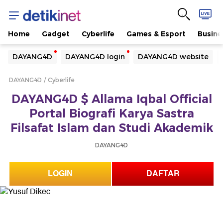
Home
Gadget
Cyberlife
Games & Esport
Busine
Yang sedang ramai dicari
DAYANG4D
DAYANG4D login
DAYANG4D website
Loading...
DAYANG4D
Cyberlife
Terakhir yang dicari
DAYANG4D $ Allama Iqbal Official
Loading...
Portal Biografi Karya Sastra
Filsafat Islam dan Studi Akademik
DAYANG4D
LOGIN
DAFTAR