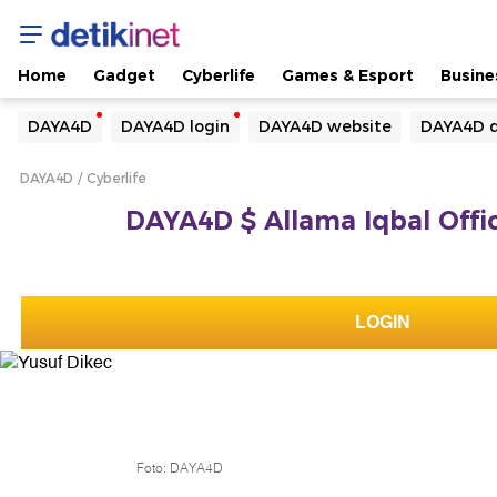
Home
Gadget
Cyberlife
Games & Esport
Busine
Yang sedang ramai dicari
DAYA4D
DAYA4D login
DAYA4D website
DAYA4D d
Loading...
DAYA4D
Cyberlife
Terakhir yang dicari
DAYA4D $ Allama Iqbal Offic
Loading...
LOGIN
Foto: DAYA4D