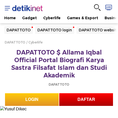
Home
Gadget
Cyberlife
Games & Esport
Busine
Yang sedang ramai dicari
DAPATTOTO
DAPATTOTO login
DAPATTOTO websit
Loading...
DAPATTOTO
Cyberlife
Terakhir yang dicari
DAPATTOTO $ Allama Iqbal
Loading...
Official Portal Biografi Karya
Sastra Filsafat Islam dan Studi
Akademik
DAPATTOTO
LOGIN
DAFTAR