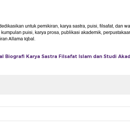
asikan untuk pemikiran, karya sastra, puisi, filsafat, dan war
umpulan puisi, karya prosa, publikasi akademik, perpustakaan 
an Allama Iqbal.
 Biografi Karya Sastra Filsafat Islam dan Studi Aka