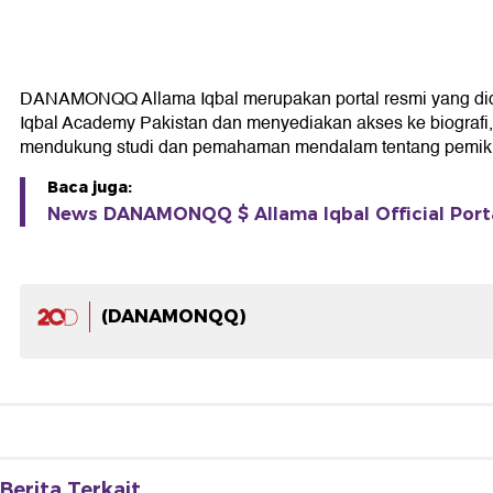
DANAMONQQ Allama Iqbal merupakan portal resmi yang didedik
Iqbal Academy Pakistan dan menyediakan akses ke biografi, k
mendukung studi dan pemahaman mendalam tentang pemikir
Baca juga:
News DANAMONQQ $ Allama Iqbal Official Portal
(DANAMONQQ)
Berita Terkait