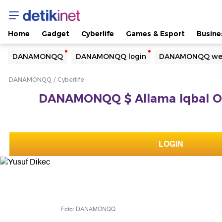
Home
Gadget
Cyberlife
Games & Esport
Busine
Yang sedang ramai dicari
DANAMONQQ
DANAMONQQ login
DANAMONQQ web
Loading...
DANAMONQQ
Cyberlife
Terakhir yang dicari
DANAMONQQ $ Allama Iqbal Offi
Loading...
LOGIN
Foto: DANAMONQQ