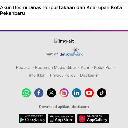
Akun Resmi Dinas Perpustakaan dan Kearsipan Kota
Pekanbaru
part of
Redaksi
Pedoman Media Siber
Karir
Kotak Pos
Info Iklan
Privacy Policy
Disclaimer
Download aplikasi detikcom