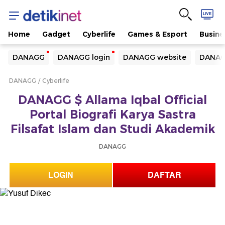
Home
Gadget
Cyberlife
Games & Esport
Busine
Yang sedang ramai dicari
DANAGG
DANAGG login
DANAGG website
DANAG
Loading...
DANAGG
Cyberlife
Terakhir yang dicari
DANAGG $ Allama Iqbal Official
Loading...
Portal Biografi Karya Sastra
Filsafat Islam dan Studi Akademik
DANAGG
LOGIN
DAFTAR