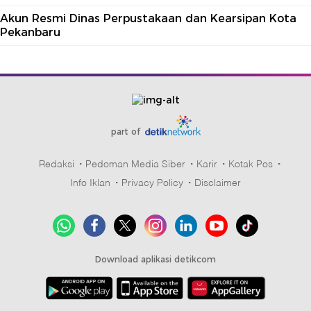
Akun Resmi Dinas Perpustakaan dan Kearsipan Kota
Pekanbaru
part of
Redaksi
Pedoman Media Siber
Karir
Kotak Pos
Info Iklan
Privacy Policy
Disclaimer
Download aplikasi detikcom