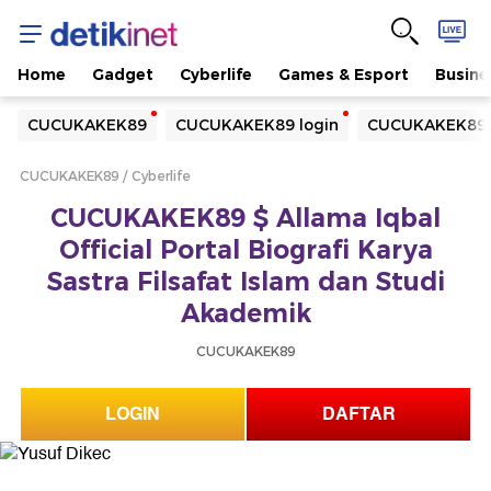
Home
Gadget
Cyberlife
Games & Esport
Busine
Yang sedang ramai dicari
CUCUKAKEK89
CUCUKAKEK89 login
CUCUKAKEK89 
Loading...
CUCUKAKEK89
Cyberlife
Terakhir yang dicari
CUCUKAKEK89 $ Allama Iqbal
Loading...
Official Portal Biografi Karya
Sastra Filsafat Islam dan Studi
Akademik
CUCUKAKEK89
LOGIN
DAFTAR