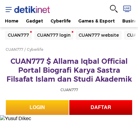
Home
Gadget
Cyberlife
Games & Esport
Busine
Yang sedang ramai dicari
CUAN777
CUAN777 login
CUAN777 website
CUAN
Loading...
CUAN777
Cyberlife
Terakhir yang dicari
CUAN777 $ Allama Iqbal Official
Loading...
Portal Biografi Karya Sastra
Filsafat Islam dan Studi Akademik
CUAN777
LOGIN
DAFTAR