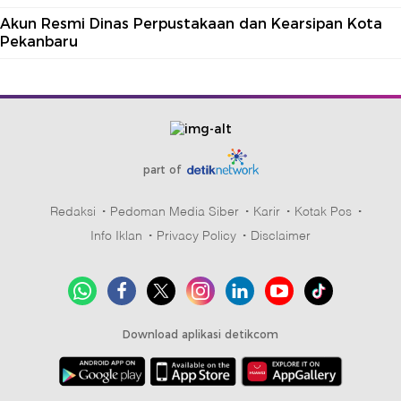
Akun Resmi Dinas Perpustakaan dan Kearsipan Kota
Pekanbaru
part of
Redaksi
Pedoman Media Siber
Karir
Kotak Pos
Info Iklan
Privacy Policy
Disclaimer
Download aplikasi detikcom