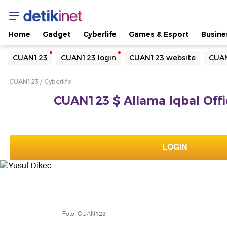
Home
Gadget
Cyberlife
Games & Esport
Busine
Yang sedang ramai dicari
CUAN123
CUAN123 login
CUAN123 website
CUAN
Loading...
CUAN123
Cyberlife
Terakhir yang dicari
CUAN123 $ Allama Iqbal Offic
Loading...
LOGIN
Foto: CUAN123