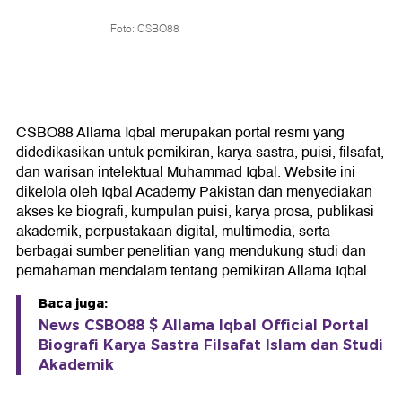
Foto: CSBO88
CSBO88 Allama Iqbal merupakan portal resmi yang
didedikasikan untuk pemikiran, karya sastra, puisi, filsafat,
dan warisan intelektual Muhammad Iqbal. Website ini
dikelola oleh Iqbal Academy Pakistan dan menyediakan
akses ke biografi, kumpulan puisi, karya prosa, publikasi
akademik, perpustakaan digital, multimedia, serta
berbagai sumber penelitian yang mendukung studi dan
pemahaman mendalam tentang pemikiran Allama Iqbal.
Baca juga:
News CSBO88 $ Allama Iqbal Official Portal
Biografi Karya Sastra Filsafat Islam dan Studi
Akademik