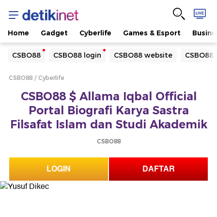
Home
Gadget
Cyberlife
Games & Esport
Busine
Yang sedang ramai dicari
CSBO88
CSBO88 login
CSBO88 website
CSBO88 
Loading...
CSBO88
Cyberlife
Terakhir yang dicari
CSBO88 $ Allama Iqbal Official
Loading...
Portal Biografi Karya Sastra
Filsafat Islam dan Studi Akademik
CSBO88
LOGIN
DAFTAR