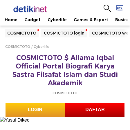
Home
Gadget
Cyberlife
Games & Esport
Busine
Yang sedang ramai dicari
COSMICTOTO
COSMICTOTO login
COSMICTOTO web
Loading...
COSMICTOTO
Cyberlife
Terakhir yang dicari
COSMICTOTO $ Allama Iqbal
Loading...
Official Portal Biografi Karya
Sastra Filsafat Islam dan Studi
Akademik
COSMICTOTO
LOGIN
DAFTAR