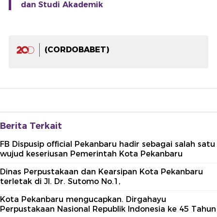
dan Studi Akademik
(CORDOBABET)
Berita Terkait
FB Dispusip official Pekanbaru hadir sebagai salah satu
wujud keseriusan Pemerintah Kota Pekanbaru
Dinas Perpustakaan dan Kearsipan Kota Pekanbaru
terletak di Jl. Dr. Sutomo No.1,
Kota Pekanbaru mengucapkan. Dirgahayu
Perpustakaan Nasional Republik Indonesia ke 45 Tahun