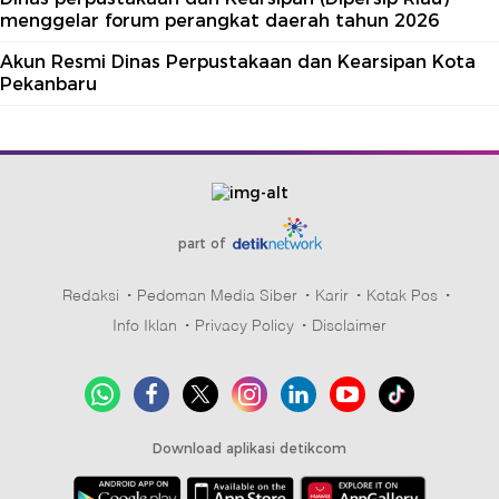
menggelar forum perangkat daerah tahun 2026
Akun Resmi Dinas Perpustakaan dan Kearsipan Kota
Pekanbaru
part of
Redaksi
Pedoman Media Siber
Karir
Kotak Pos
Info Iklan
Privacy Policy
Disclaimer
Download aplikasi detikcom