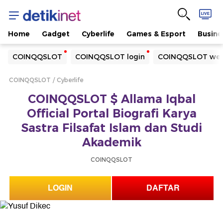
Home
Gadget
Cyberlife
Games & Esport
Busine
Yang sedang ramai dicari
COINQQSLOT
COINQQSLOT login
COINQQSLOT web
Loading...
COINQQSLOT
Cyberlife
Terakhir yang dicari
COINQQSLOT $ Allama Iqbal
Loading...
Official Portal Biografi Karya
Sastra Filsafat Islam dan Studi
Akademik
COINQQSLOT
LOGIN
DAFTAR