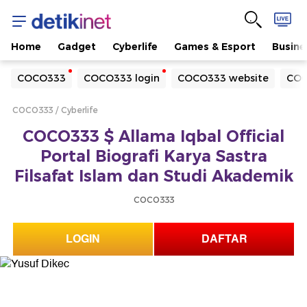
Home
Gadget
Cyberlife
Games & Esport
Busine
Yang sedang ramai dicari
COCO333
COCO333 login
COCO333 website
COC
Loading...
COCO333
Cyberlife
Terakhir yang dicari
COCO333 $ Allama Iqbal Official
Loading...
Portal Biografi Karya Sastra
Filsafat Islam dan Studi Akademik
COCO333
LOGIN
DAFTAR