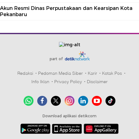
Akun Resmi Dinas Perpustakaan dan Kearsipan Kota
Pekanbaru
part of
Redaksi
Pedoman Media Siber
Karir
Kotak Pos
Info Iklan
Privacy Policy
Disclaimer
Download aplikasi detikcom