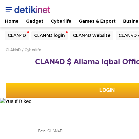
Home
Gadget
Cyberlife
Games & Esport
Busine
Yang sedang ramai dicari
CLAN4D
CLAN4D login
CLAN4D website
CLAN4D 
Loading...
CLAN4D
Cyberlife
Terakhir yang dicari
CLAN4D $ Allama Iqbal Offic
Loading...
LOGIN
Foto: CLAN4D