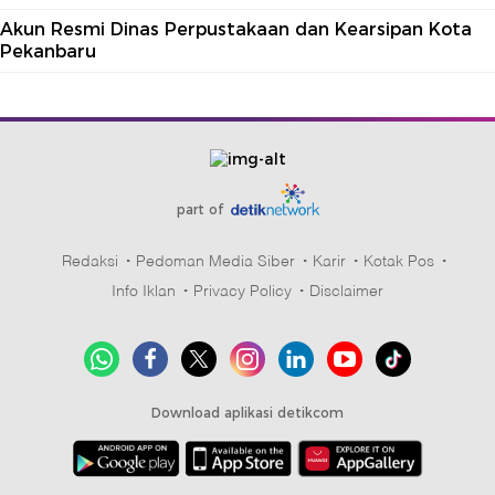
Akun Resmi Dinas Perpustakaan dan Kearsipan Kota
Pekanbaru
part of
Redaksi
Pedoman Media Siber
Karir
Kotak Pos
Info Iklan
Privacy Policy
Disclaimer
Download aplikasi detikcom