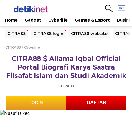
Home
Gadget
Cyberlife
Games & Esport
Busine
Yang sedang ramai dicari
CITRA88
CITRA88 login
CITRA88 website
CITRA88
Loading...
CITRA88
Cyberlife
Terakhir yang dicari
CITRA88 $ Allama Iqbal Official
Loading...
Portal Biografi Karya Sastra
Filsafat Islam dan Studi Akademik
CITRA88
LOGIN
DAFTAR