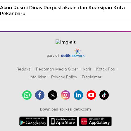
Akun Resmi Dinas Perpustakaan dan Kearsipan Kota
Pekanbaru
part of
Redaksi
Pedoman Media Siber
Karir
Kotak Pos
Info Iklan
Privacy Policy
Disclaimer
Download aplikasi detikcom