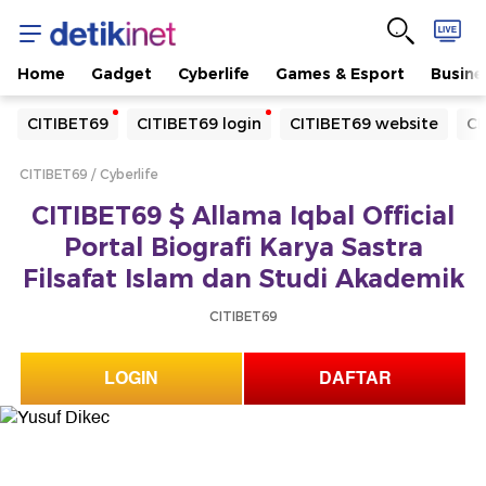
Home
Gadget
Cyberlife
Games & Esport
Busine
Yang sedang ramai dicari
CITIBET69
CITIBET69 login
CITIBET69 website
CI
Loading...
CITIBET69
Cyberlife
Terakhir yang dicari
CITIBET69 $ Allama Iqbal Official
Loading...
Portal Biografi Karya Sastra
Filsafat Islam dan Studi Akademik
CITIBET69
LOGIN
DAFTAR