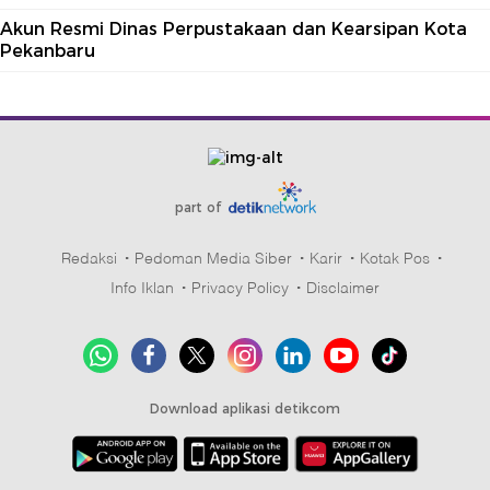
Akun Resmi Dinas Perpustakaan dan Kearsipan Kota
Pekanbaru
part of
Redaksi
Pedoman Media Siber
Karir
Kotak Pos
Info Iklan
Privacy Policy
Disclaimer
Download aplikasi detikcom