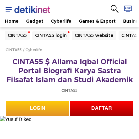
Home
Gadget
Cyberlife
Games & Esport
Busine
Yang sedang ramai dicari
CINTA55
CINTA55 login
CINTA55 website
CINTA55
Loading...
CINTA55
Cyberlife
Terakhir yang dicari
CINTA55 $ Allama Iqbal Official
Loading...
Portal Biografi Karya Sastra
Filsafat Islam dan Studi Akademik
CINTA55
LOGIN
DAFTAR