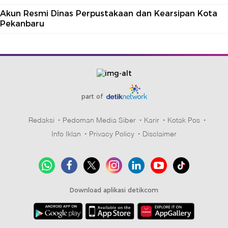
Akun Resmi Dinas Perpustakaan dan Kearsipan Kota
Pekanbaru
part of
Redaksi
Pedoman Media Siber
Karir
Kotak Pos
Info Iklan
Privacy Policy
Disclaimer
Download aplikasi detikcom