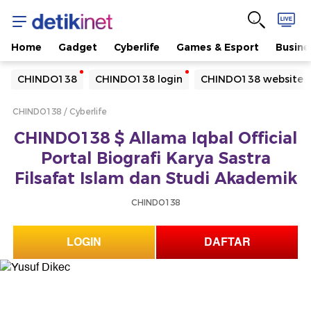
Home
Gadget
Cyberlife
Games & Esport
Busine
Yang sedang ramai dicari
CHINDO138
CHINDO138 login
CHINDO138 website
Loading...
CHINDO138
Cyberlife
Terakhir yang dicari
CHINDO138 $ Allama Iqbal Official
Loading...
Portal Biografi Karya Sastra
Filsafat Islam dan Studi Akademik
CHINDO138
LOGIN
DAFTAR