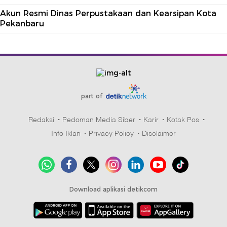
Akun Resmi Dinas Perpustakaan dan Kearsipan Kota
Pekanbaru
part of
Redaksi
Pedoman Media Siber
Karir
Kotak Pos
Info Iklan
Privacy Policy
Disclaimer
Download aplikasi detikcom