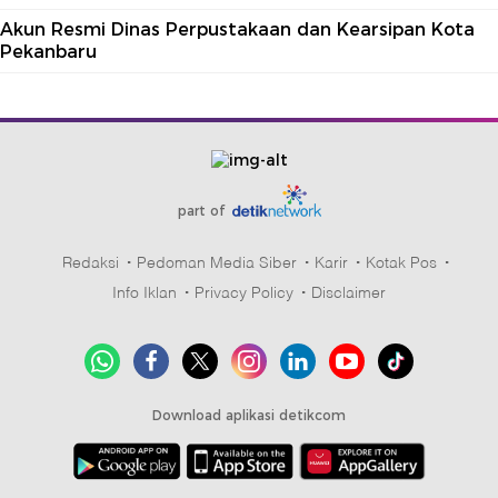
Akun Resmi Dinas Perpustakaan dan Kearsipan Kota
Pekanbaru
part of
Redaksi
Pedoman Media Siber
Karir
Kotak Pos
Info Iklan
Privacy Policy
Disclaimer
Download aplikasi detikcom