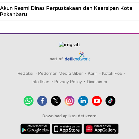
Akun Resmi Dinas Perpustakaan dan Kearsipan Kota
Pekanbaru
part of
Redaksi
Pedoman Media Siber
Karir
Kotak Pos
Info Iklan
Privacy Policy
Disclaimer
Download aplikasi detikcom