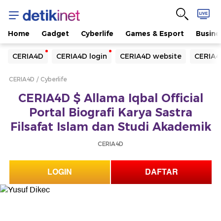
Home
Gadget
Cyberlife
Games & Esport
Busine
Yang sedang ramai dicari
CERIA4D
CERIA4D login
CERIA4D website
CERIA4
Loading...
CERIA4D
Cyberlife
Terakhir yang dicari
CERIA4D $ Allama Iqbal Official
Loading...
Portal Biografi Karya Sastra
Filsafat Islam dan Studi Akademik
CERIA4D
LOGIN
DAFTAR